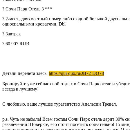
? Сочи Парк Отель 3 ***
? 2-мест., двухместный номер либо с одной большой двуспальн
односпальными кроватями, Dbl
? Завтрак
? 60 907 RUB
Детали перелета здесь:
https://qui-quo.ru/JB72-DO78
Бронируйте уже сейчас свой отдых в Сочи Парк отеле и убедит
всегда к лучшему!
С любовью, ваше лучшее турагентство Апельсин Тревел.
p
.
s
. Чуть не забыла! Всем гостям Сочи Парк отель дарит 30% 
развлечений! Поверьте, его стоит посетить обязательно! 15 мин
электросамокат или велосипед и вжжжих, вы уже в парке! О к