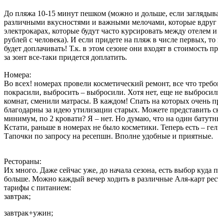
До пляжа 10-15 минут пешком (можно и дольше, если заглядыв
различными вкусностями и важными мелочами, которые вдруг в
электрокарах, которые будут часто курсировать между отелем и
рублей с человека). И если придете на пляж в числе первых, то
будет доплачивать! Т.к. в этом сезоне они входят в стоимость 
за зонт все-таки придется доплатить.
Номера:
Во всех! номерах провели косметический ремонт, все что требо
покрасили, выбросить – выбросили. Хотя нет, еще не выбросили
комнат, сменили матрасы. В каждом! Спать на которых очень п
благодарны за идею утилизации старых. Можете представить ск
минимум, по 2 кровати? Я – нет. Но думаю, что на один батутн
Кстати, раньше в номерах не было косметики. Теперь есть – ге
Тапочки по запросу на ресепшн. Вполне удобные и приятные.
Рестораны:
Их много. Даже сейчас уже, до начала сезона, есть выбор куда п
больше. Можно каждый вечер ходить в различные Аля-карт рес
тарифы с питанием:
завтрак;
завтрак+ужин;