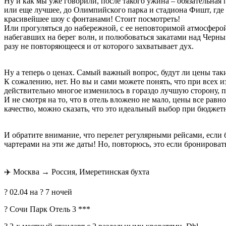
Ну и как мы уже говорили, после такого ужина – обязательная
или еще лучшее, до Олимпийского парка и стадиона Фишт, гд
красивейшее шоу с фонтанами! Стоит посмотреть!
Или прогуляться до набережной, с ее неповторимой атмосфер
набегавших на берег волн, и полюбоваться закатами над Черны
разу не повторяющееся и от которого захватывает дух.
Ну а теперь о ценах. Самый важный вопрос, будут ли цены так
К сожалению, нет. Но вы и сами можете понять, что при всех и
действительно многое изменилось в гораздо лучшую сторону, п
И не смотря на то, что в отель вложено не мало, цены все рав
качество, можно сказать, что это идеальный выбор при бюджет
И обратите внимание, что перелет регулярными рейсами, если б
чартерами на эти же даты! Но, повторюсь, это если бронироват
✈
️ Москва → Россия, Имеретинская бухта
? 02.04 на ? 7 ночей
? Сочи Парк Отель 3 ***