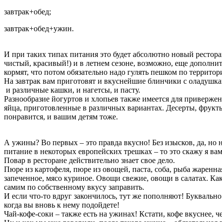
завтрак+обед;
завтрак+обед+ужин.
И при таких типах питания это будет абсолютно новый рестора
чистый, красивый!) и в летнем сезоне, возможно, еще дополнит
кормят, что потом обязательно надо гулять пешком по территори
На завтрак вам приготовят и вкуснейшие блинчики с оладушк
и различные кашки, и нагетсы, и пасту.
Разнообразие йогуртов и хлопьев также имеется для привержен
яйца, приготовленные в различных вариантах. Десерты, фрукты
понравится, и вашим детям тоже.
А ужины? Во первых – это правда вкусно! Без изысков, да, но н
питание в некоторых европейских трешках – то это скажу я вам
Повар в ресторане действительно знает свое дело.
Пюре из картофеля, пюре из овощей, паста, соба, рыба жаренна
запеченное, мясо куриное. Овощи свежие, овощи в салатах. Ка
самим по собственному вкусу заправить.
И если что-то вдруг закончилось, тут же пополняют! Буквальн
когда вы вновь к нему подойдете!
Чай-кофе-соки – также есть на ужинах! Кстати, кофе вкуснее, 