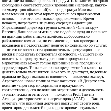
внимание на новые правила. И продумать механизм контроля
соблюдения соответствующих требований (например, какую-
то модерацию объявлений)», — подчеркнул Максим
Ковалевский. При этом юрист добавил: без практической
основы — все это пока только предположения. Время
покажет, потребуется ли рынку очередная адаптация.
Управляющий директор группы компаний «Слетать.ру»
Евгений Данилович отметил, что подобное вряд ли повлияет
на принцип работы маркетплейсов. Добросовестно
работающие компании, по его мнению, и так проверяют
продавцов и предоставляют полную информацию об услугах
— никто не хочет нести дополнительные репутационные
риски и подвергать потребителя опасности. «Существенно
повлиять на продажу экскурсионного продукта на
маркетплейсах может только приравнивание последних к
туроператорам. Тогда количество предложений и контента
действительно уменьшится. Пока это не действует, подобные
правила не будут оказывать влияние», — заключил эксперт.
Агрегаторов новые правила тоже касаются. «В Декрете есть
понятие «агрегатор информации о продукции»,
соответственно, его положения затрагивают и деятельность
туристических агрегаторов, — пояснили Profi.Travel в
Ассоциации туристических агрегаторов (АТАГ). — Важно
отметить, что принятый документ выступает своего рода
ориентиром для властей при корректировке актуальных