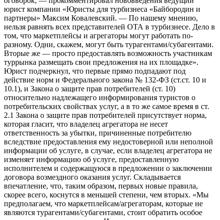
оговорок, — прокомментировал нововведения ведущий
юрист компании «Юристы для турбизнеса «Байбородин и
партнеры» Максим Ковалевский. — По нашему мнению,
нельзя равнять всех представителей ОТА в турбизнесе. Дело в
том, что маркетплейсы и агрегаторы могут работать по-
разному. Одни, скажем, могут быть турагентами/субагентами.
Вторые же — просто предоставлять возможность участникам
туррынка размещать свои предложения на их площадке».
Юрист подчеркнул, что первые прямо подпадают под
действие норм и Федерального закона № 132-ФЗ (ст.ст. 10 и
10.1), и Закона о защите прав потребителей (ст. 10)
относительно надлежащего информирования туристов о
потребительских свойствах услуг, а в то же самое время в ст.
2.1 Закона о защите прав потребителей присутствует норма,
которая гласит, что владелец агрегатора не несет
ответственность за убытки, причиненные потребителю
вследствие предоставления ему недостоверной или неполной
информации об услуге, в случае, если владелец агрегатора не
изменяет информацию об услуге, предоставленную
исполнителем и содержащуюся в предложении о заключении
договора возмездного оказания услуг. Складывается
впечатление, что, таким образом, первых новые правила,
скорее всего, коснутся в меньшей степени, чем вторых. «Мы
предполагаем, что маркетплейсам/агрегаторам, которые не
являются турагентами/субагентами, стоит обратить особое