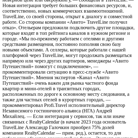
Новая интеграция требует больших финансовых ресурсов, и,
соответственно, новых коммерческих взаимоотношений.
TravelLine, со своей стороны, открыт к диалогу и совместной
работе. Со стороны компании «Авито» TravelLine получил
отказ». Отельерам предложили подключить другие площадки,
которые входят в топ рейтинга каналов в нужном регионе и
городе. «Мы по-прежнему работаем с отелями и другими
средствами размещения, постоянно пополняя свою базу
новыми объектами. А селлеры, которые работали с нашей
платформой через TravelLine, могут продолжать размещаться
напрямую или через других партнеров, менеджеры «Авито
Путешествий» помогут с подключением», —
прокомментировали ситуацию в пресс-службе «Авито
Путешествий». Мнения экспертов «Канал «Авито
Путешествий» очень важен для рынка частного фонда
квартир и мини-отелей в транзитных городах,
расположенных по дороге к основному месту следования, а
также для частных отелей в курортных городах, —
прокомментировал Profi.Travel исполнительный директор
Независимого гостиничного альянса (НГА) Андрей
Михайлец. — Если интеграция у сервисов, так или иначе
связанных с RealtyCalendar (в начале 2023 года основатель
TravelLine Александр Галочкин приобрел 75% долей
компании RealtyCalendar — прим. ред.), остается, то для