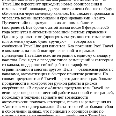
TravelLine перестанут приходить новые бронирования и
отмены с этой площадки, доступность и цены больше не будут
обновляться через менеджер каналов. Вы сможете продолжить
управлять всеми настройками и бронированиями «Авито
Путешествий» напрямую — в их личном кабинете
(экстранете). Все брони с датой заезда после 9 февраля 2026
года останутся в автоматизированной системе управления.
Однако управлять ими (проверять статус, вносить изменения
или отмены) нужно будет вручную», — говорится в
сообщении TravelLine для клиентов. Как пояснили Profi.Travel
в компании, на такой шаг пришлось пойти в рамках
приведения TravelLine всех интеграций к единому стандарту
качества. Речь идет о передаче типов размещений и категорий
из канала, поддержке гибкой работы с тарифами,
ограничениями и многом другом. Цель — безопасная работа с
каналами, автоматизация и быстрое принятие решений. По
словам представителей TravelLine, это даст отельерам больше
прозрачности и контроля без ручной работы и рисков
овербукинга. «В случае с «Авито» представители TravelLine
вели переговоры о совместной работе над новой интеграцией,
поскольку в текущем варианте нет возможности
автоматически получать категории, тарифы и размещения из
«Авито» в менеджер каналов. Из-за этого сейчас бывают сбои
в обновлении данных, что приводит к бронированию по
неверной цене или овербукингу, — сообщили в TravelLine. —