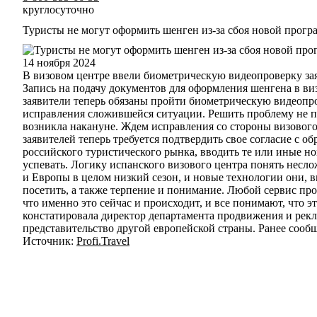
круглосуточно
Туристы не могут оформить шенген из-за сбоя новой прог
14 ноября 2024
В визовом центре ввели биометрическую видеопроверку зая
Запись на подачу документов для оформления шенгена в ви
заявители теперь обязаны пройти биометрическую видеопров
исправления сложившейся ситуации. Решить проблему не по
возникла накануне. Ждем исправления со стороны визового
заявителей теперь требуется подтвердить свое согласие с 
российского туристического рынка, вводить те или иные но
успевать. Логику испанского визового центра понять несло
и Европы в целом низкий сезон, и новые технологии они, 
посетить, а также терпение и понимание. Любой сервис пр
что именно это сейчас и происходит, и все понимают, что э
констатировала директор департамента продвижения и рекл
представительство другой европейской страны. Ранее сообща
Источник:
Profi.Travel