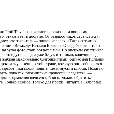
и Profi.Travel специалисты по визовым вопросам,
 и отказывает в доступе. От разработчиков сервиса ждут
ает, что заявитель — живой человек. «Такая ситуация
пании «Визаход» Наталья Волкова. Она добавила, что от
 загрузка фото стала обязательной. По оценкам участников
сто идут вперед, а уже бегут, и за ними, конечно, надо
ент выбран максимально благоприятный: сейчас для Испании
проявить уважение к той стране, которую они собираются
 разработчики могли понять, где минусы и плюсы. Полагаю,
ждать, пока технологические процессы наладятся», —
о для оформления шенгенской визы можно обратиться в
ь. Только важное. Только для профи.​ Читайте в Телеграме