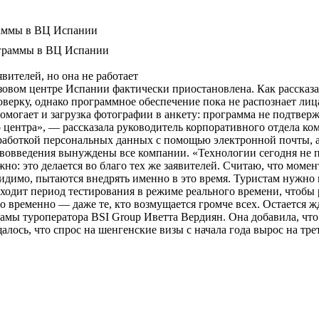
раммы в ВЦ Испании
вителей, но она не работает
зовом центре Испании фактически приостановлена. Как рассказал
ерку, однако программное обеспечение пока не распознает лица
могает и загрузка фотографии в анкету: программа не подтвержд
 центра», — рассказала руководитель корпоративного отдела ком
обработкой персональных данных с помощью электронной почты, а
вовведения вынуждены все компании. «Технологии сегодня не про
жно: это делается во благо тех же заявителей. Считаю, что мом
видимо, пытаются внедрять именно в это время. Туристам нужно 
оходит период тестирования в режиме реального времени, чтобы
то временно — даже те, кто возмущается громче всех. Остается 
амы туроператора BSI Group Иветта Вердиян. Она добавила, чт
лось, что спрос на шенгенские визы с начала года вырос на трет