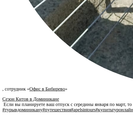
,
сотрудник
«
Офис в Бибирево
»
Сезон Китов в Доминикане
Если вы планируете ваш отпуск с середины января по март, т
#турывдоминикану
#путешествия
#apelsintours
#купитьтуронлай